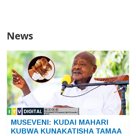
Back
News
to
top
Ba
to
to
MUSEVENI: KUDAI MAHARI
KUBWA KUNAKATISHA TAMAA