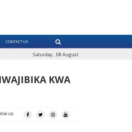
CONTACT US
Saturday , 08 August
IWAJIBIKA KWA
low us
App
e