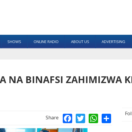
SHOWS
ONLINE RADIO
ABOUT US
ADVERTISING
A NA BINAFSI ZAHIMIZWA K
Back
Fol
Facebook
Twitter
Whats
Shar
Share
to
top