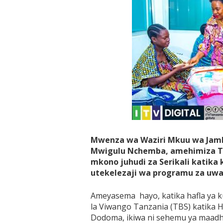
Mwenza wa Waziri Mkuu wa Jam
Mwigulu Nchemba, amehimiza Ta
mkono juhudi za Serikali katika
utekelezaji wa programu za uwaj
Ameyasema hayo, katika hafla ya kuk
la Viwango Tanzania (TBS) katika 
Dodoma, ikiwa ni sehemu ya maadhim