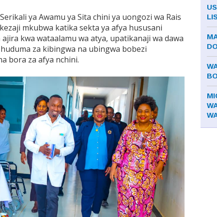
US
rikali ya Awamu ya Sita chini ya uongozi wa Rais
LI
ezaji mkubwa katika sekta ya afya hususani
MA
wa ajira kwa wataalamu wa atya, upatikanaji wa dawa
DO
a huduma za kibingwa na ubingwa bobezi
a bora za afya nchini.
WA
BO
MI
WA
WA