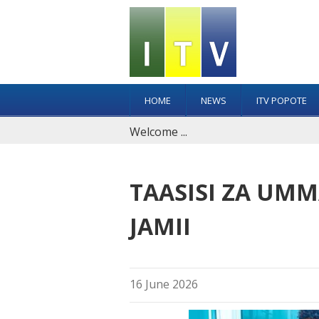
Jump
to
navigation
HOME
NEWS
ITV POPOTE
Welcome ...
Back
TAASISI ZA UMM
to
top
JAMII
16 June 2026