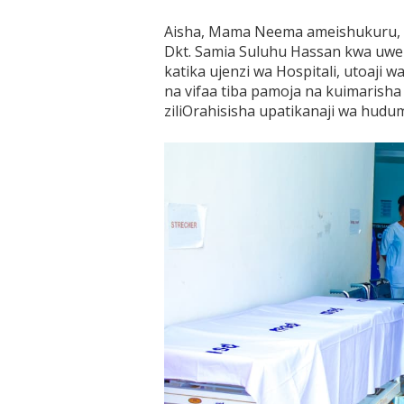
Aisha, Mama Neema ameishukuru, Se
Dkt. Samia Suluhu Hassan kwa uwek
katika ujenzi wa Hospitali, utoaji 
na vifaa tiba pamoja na kuimarish
ziliOrahisisha upatikanaji wa hudum