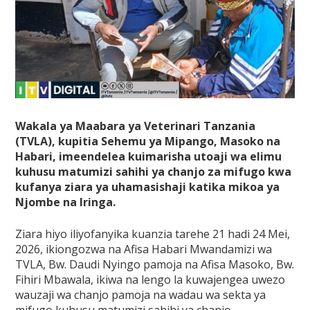
Wakala ya Maabara ya Veterinari Tanzania
(TVLA), kupitia Sehemu ya Mipango, Masoko na
Habari, imeendelea kuimarisha utoaji wa elimu
kuhusu matumizi sahihi ya chanjo za mifugo kwa
kufanya ziara ya uhamasishaji katika mikoa ya
Njombe na Iringa.
Ziara hiyo iliyofanyika kuanzia tarehe 21 hadi 24 Mei,
2026, ikiongozwa na Afisa Habari Mwandamizi wa
TVLA, Bw. Daudi Nyingo pamoja na Afisa Masoko, Bw.
Fihiri Mbawala, ikiwa na lengo la kuwajengea uwezo
wauzaji wa chanjo pamoja na wadau wa sekta ya
mifugo kuhusu matumizi sahihi ya chanjo