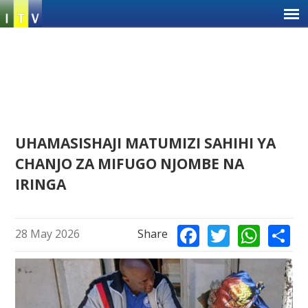
Jump
to
navigation
Back
UHAMASISHAJI MATUMIZI SAHIHI YA
to
CHANJO ZA MIFUGO NJOMBE NA
top
IRINGA
Ba
Facebook
Twitter
Wha
S
28 May 2026
Share
to
to