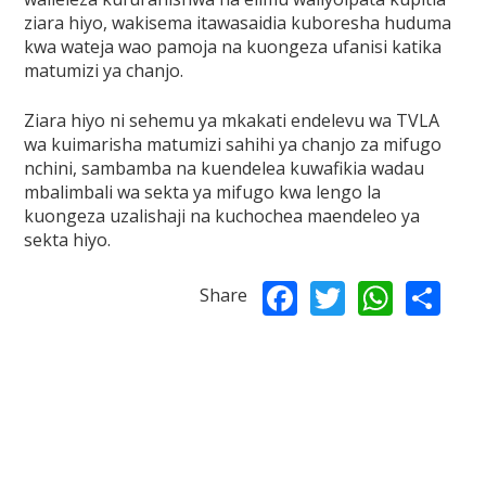
ziara hiyo, wakisema itawasaidia kuboresha huduma
kwa wateja wao pamoja na kuongeza ufanisi katika
matumizi ya chanjo.
Ziara hiyo ni sehemu ya mkakati endelevu wa TVLA
wa kuimarisha matumizi sahihi ya chanjo za mifugo
nchini, sambamba na kuendelea kuwafikia wadau
mbalimbali wa sekta ya mifugo kwa lengo la
kuongeza uzalishaji na kuchochea maendeleo ya
sekta hiyo.
Facebook
Twitter
What
Sh
Share