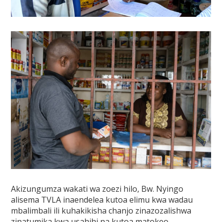
Akizungumza wakati wa zoezi hilo, Bw. Nyingo
alisema TVLA inaendelea kutoa elimu kwa wadau
mbalimbali ili kuhakikisha chanjo zinazozalishwa
zinatumika kwa usahihi na kutoa matokeo