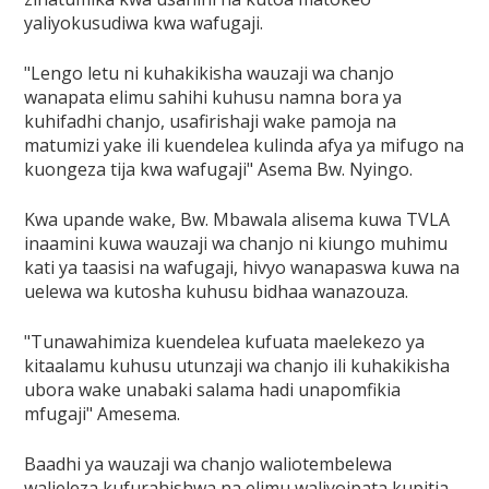
yaliyokusudiwa kwa wafugaji.
"Lengo letu ni kuhakikisha wauzaji wa chanjo
wanapata elimu sahihi kuhusu namna bora ya
kuhifadhi chanjo, usafirishaji wake pamoja na
matumizi yake ili kuendelea kulinda afya ya mifugo na
kuongeza tija kwa wafugaji" Asema Bw. Nyingo.
Kwa upande wake, Bw. Mbawala alisema kuwa TVLA
inaamini kuwa wauzaji wa chanjo ni kiungo muhimu
kati ya taasisi na wafugaji, hivyo wanapaswa kuwa na
uelewa wa kutosha kuhusu bidhaa wanazouza.
"Tunawahimiza kuendelea kufuata maelekezo ya
kitaalamu kuhusu utunzaji wa chanjo ili kuhakikisha
ubora wake unabaki salama hadi unapomfikia
mfugaji" Amesema.
Baadhi ya wauzaji wa chanjo waliotembelewa
walieleza kufurahishwa na elimu waliyoipata kupitia