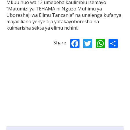
Mkuu huo wa 12 umebeba kaulimbiu isemayo
“Matumizi ya TEHAMA ni Nguzo Muhimu ya
Uboreshaji wa Elimu Tanzania” na unalenga kufanya
majadiliano yenye tija yatakayoboresha na
kuimarisha sekta ya elimu nchini.
Facebook
Twitter
What
Sh
Share