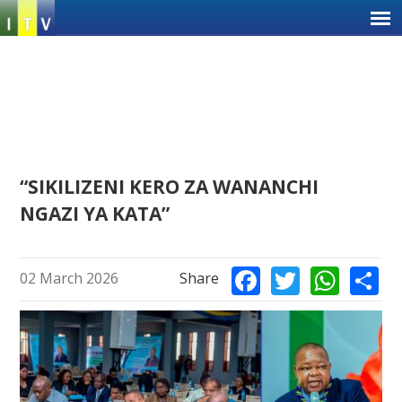
Jump
to
navigation
Back
“SIKILIZENI KERO ZA WANANCHI
to
NGAZI YA KATA”
top
Ba
Facebook
Twitter
Wha
S
02 March 2026
Share
to
to