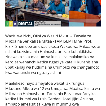
Waziri wa Nchi, Ofisi ya Waziri Mkuu – Tawala za
Mikoa na Serikali za Mitaa -TAMISEMI Mhe. Prof.
Riziki Shemdoe amewaelekeza Wakuu wa Mikoa wote
nchini kuzisimamia Halmashauri zao kuhakikisha
zinaweka siku maalum ya kusikiliza malalamiko na
kero za wananchi katika ngazi ya kata ili kurahisisha
upatikanaji wa huduma na ufumbuzi wa changamoto
kwa wananchi wa ngazi ya chini.
Maelekezo hayo ameyatoa wakati akifungua
Mkutano Mkuu wa 12 wa Umoja wa Maafisa Elimu wa
Mikoa na Halmashauri Tanzania Bara unaofanyika
katika Ukumbi wa Lush Garden Hotel jijini Arusha,
ambapo amesisitiza kuwa ni muhimu kwa