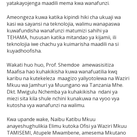
yatakayojenga maadili mema kwa wanafunzi.
Ameongeza kuwa katika kipindi hiki cha ukuaji wa
kasi wa sayansi na teknolojia, walimu wanapaswa
kuwafundisha wanafunzi matumizi sahihi ya
TEHAMA, hususan katika mitandao ya kijamii, ili
teknolojia iwe chachu ya kuimarisha maadili na si
kuyadhoofisha.
Wakati huo huo, Prof. Shemdoe amewasisitiza
Maafisa hao kuhakikisha kuwa wanafuatilia kwq
karibu na kutekeleza maagizo yaliyotolewa na Waziri
Mkuu wa Jamhuri ya Muungano wa Tanzania Mhe.
Dkt. Mwigulu Nchemba ya kuhakikisha ndani ya
miezi sita kila shule nchini kunakuwa na vyoo vya
kutosha vya wanafunzi na walimu.
Kwa upande wake, Naibu Katibu Mkuu
anayeshughulikia Elimu kutoka Ofisi ya Waziri Mkuu
TAMISEMI, Atupele Mwambene, amesema Mkutano