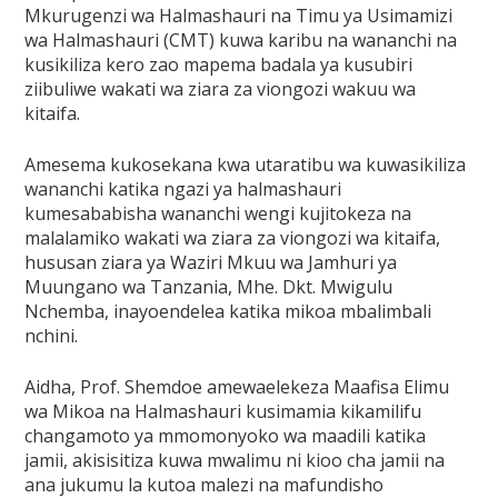
Mkurugenzi wa Halmashauri na Timu ya Usimamizi
wa Halmashauri (CMT) kuwa karibu na wananchi na
kusikiliza kero zao mapema badala ya kusubiri
ziibuliwe wakati wa ziara za viongozi wakuu wa
kitaifa.
Amesema kukosekana kwa utaratibu wa kuwasikiliza
wananchi katika ngazi ya halmashauri
kumesababisha wananchi wengi kujitokeza na
malalamiko wakati wa ziara za viongozi wa kitaifa,
hususan ziara ya Waziri Mkuu wa Jamhuri ya
Muungano wa Tanzania, Mhe. Dkt. Mwigulu
Nchemba, inayoendelea katika mikoa mbalimbali
nchini.
Aidha, Prof. Shemdoe amewaelekeza Maafisa Elimu
wa Mikoa na Halmashauri kusimamia kikamilifu
changamoto ya mmomonyoko wa maadili katika
jamii, akisisitiza kuwa mwalimu ni kioo cha jamii na
ana jukumu la kutoa malezi na mafundisho