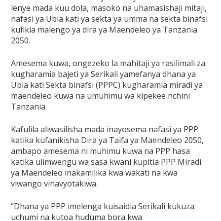
lenye mada kuu dola, masoko na uhamasishaji mitaji,
nafasi ya Ubia kati ya sekta ya umma na sekta binafsi
kufikia malengo ya dira ya Maendeleo ya Tanzania
2050.
Amesema kuwa, ongezeko la mahitaji ya rasilimali za
kugharamia bajeti ya Serikali yamefanya dhana ya
Ubia kati Sekta binafsi (PPPC) kugharamia miradi ya
maendeleo kuwa na umuhimu wa kipekee nchini
Tanzania.
Kafulila aliwasilisha mada inayosema nafasi ya PPP
katika kufanikisha Dira ya Taifa ya Maendeleo 2050,
ambapo amesema ni muhimu kuwa na PPP hasa
katika ulimwengu wa sasa kwani kupitia PPP Miradi
ya Maendeleo inakamilika kwa wakati na kwa
viwango vinavyotakiwa.
“Dhana ya PPP imelenga kuisaidia Serikali kukuza
uchumi na kutoa huduma bora kwa