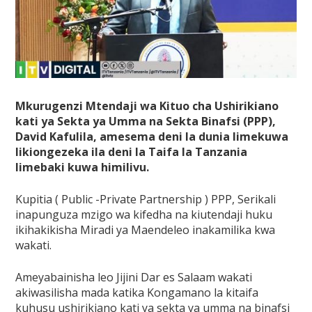
Mkurugenzi Mtendaji wa Kituo cha Ushirikiano
kati ya Sekta ya Umma na Sekta Binafsi (PPP),
David Kafulila, amesema deni la dunia limekuwa
likiongezeka ila deni la Taifa la Tanzania
limebaki kuwa himilivu.
Kupitia ( Public -Private Partnership ) PPP, Serikali
inapunguza mzigo wa kifedha na kiutendaji huku
ikihakikisha Miradi ya Maendeleo inakamilika kwa
wakati.
Ameyabainisha leo Jijini Dar es Salaam wakati
akiwasilisha mada katika Kongamano la kitaifa
kuhusu ushirikiano kati ya sekta ya umma na binafsi