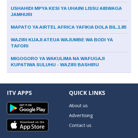
USHAHIDI MPYA KESI YA UHAINI LISSU AIBWAGA
JAMHURI
MAPATO YA AIRTEL AFRICA YAFIKIA DOLA BIL.1.85
WAZIRI KIJAJI ATEUA WAJUMBE WA BODI YA
TAFORI
MIGOGORO YA WAKULIMA NA WAFUGAJI
KUPATIWA SULUHU - WAZIRI BASHIRU
ITV APPS
QUICK LINKS
About us
Advertising
Contact us