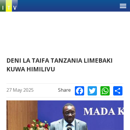
Jump
to
navigation
Back
DENI LA TAIFA TANZANIA LIMEBAKI
to
KUWA HIMILIVU
top
Ba
Facebook
Twitter
Wha
S
27 May 2025
Share
to
to