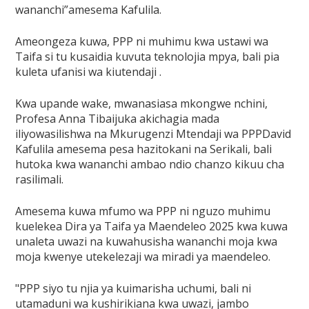
wananchi”amesema Kafulila.
Ameongeza kuwa, PPP ni muhimu kwa ustawi wa
Taifa si tu kusaidia kuvuta teknolojia mpya, bali pia
kuleta ufanisi wa kiutendaji .
Kwa upande wake, mwanasiasa mkongwe nchini,
Profesa Anna Tibaijuka akichagia mada
iliyowasilishwa na Mkurugenzi Mtendaji wa PPPDavid
Kafulila amesema pesa hazitokani na Serikali, bali
hutoka kwa wananchi ambao ndio chanzo kikuu cha
rasilimali.
Amesema kuwa mfumo wa PPP ni nguzo muhimu
kuelekea Dira ya Taifa ya Maendeleo 2025 kwa kuwa
unaleta uwazi na kuwahusisha wananchi moja kwa
moja kwenye utekelezaji wa miradi ya maendeleo.
"PPP siyo tu njia ya kuimarisha uchumi, bali ni
utamaduni wa kushirikiana kwa uwazi, jambo