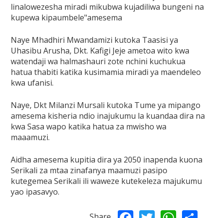
linalowezesha miradi mikubwa kujadiliwa bungeni na
kupewa kipaumbele"amesema
Naye Mhadhiri Mwandamizi kutoka Taasisi ya
Uhasibu Arusha, Dkt. Kafigi Jeje ametoa wito kwa
watendaji wa halmashauri zote nchini kuchukua
hatua thabiti katika kusimamia miradi ya maendeleo
kwa ufanisi.
Naye, Dkt Milanzi Mursali kutoka Tume ya mipango
amesema kisheria ndio inajukumu la kuandaa dira na
kwa Sasa wapo katika hatua za mwisho wa
maaamuzi.
Aidha amesema kupitia dira ya 2050 inapenda kuona
Serikali za mtaa zinafanya maamuzi pasipo
kutegemea Serikali ili waweze kutekeleza majukumu
yao ipasavyo.
Facebook
Twitter
What
Sh
Share